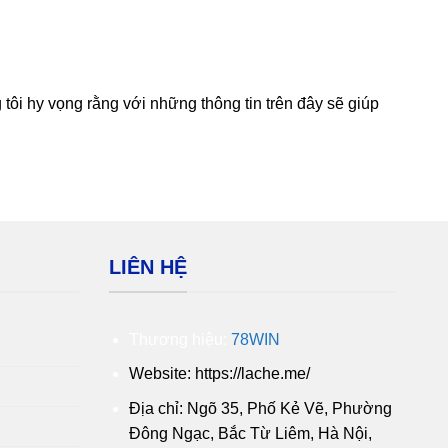
ôi hy vọng rằng với những thông tin trên đây sẽ giúp
LIÊN HỆ
Thương hiệu:
78WIN
Website:
https://lache.me/
Địa chỉ: Ngõ 35, Phố Kẻ Vẽ, Phường
Đông Ngạc, Bắc Từ Liêm, Hà Nội,