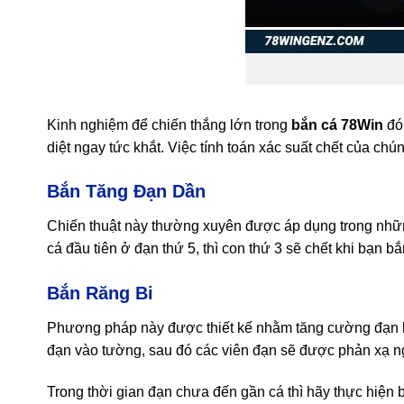
Kinh nghiệm để chiến thắng lớn trong
bắn cá 78Win
đó 
diệt ngay tức khắt. Việc tính toán xác suất chết của c
Bắn Tăng Đạn Dần
Chiến thuật này thường xuyên được áp dụng trong những
cá đầu tiên ở đạn thứ 5, thì con thứ 3 sẽ chết khi bạn b
Bắn Răng Bi
Phương pháp này được thiết kế nhằm tăng cường đạn bắn
đạn vào tường, sau đó các viên đạn sẽ được phản xạ n
Trong thời gian đạn chưa đến gần cá thì hãy thực hiện