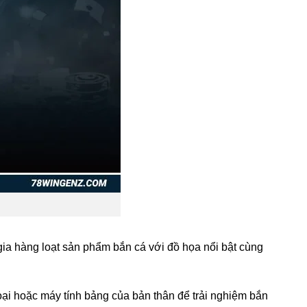
gia hàng loạt sản phẩm bắn cá với đồ họa nổi bật cùng
oại hoặc máy tính bảng của bản thân để trải nghiệm bắn