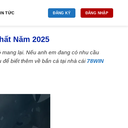
IN TỨC
ĐĂNG KÝ
ĐĂNG NHẬP
hất Năm 2025
nó mang lại. Nếu anh em đang có nhu cầu
u để biết thêm về bắn cá tại nhà cái
78WIN